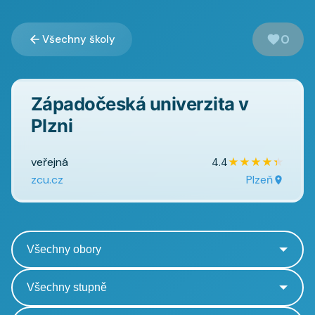
0
Všechny školy
Západočeská univerzita v
Plzni
veřejná
★
★
★
★
★
4.4
zcu.cz
Plzeň