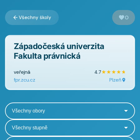
0
Všechny školy
Západočeská univerzita
Fakulta právnická
veřejná
★
★
★
★
★
4.7
fpr.zcu.cz
Plzeň