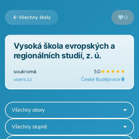
0
Všechny školy
Vysoká škola evropských a
regionálních studií, z. ú.
soukromá
★
★
★
★
★
5.0
vsers.cz
České Budějovice