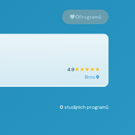
0
Programů
★
★
★
★
★
4.9
Brno
0
studijních programů