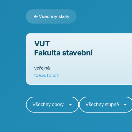
Všechny školy
VUT
Fakulta stavební
veřejná
fce.vutbr.cz