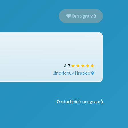
0
Programů
★
★
★
★
★
4.7
Jindřichův Hradec
0
studijních programů