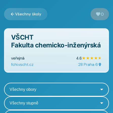
0
Všechny školy
VŠCHT
Fakulta chemicko-inženýrská
veřejná
★
★
★
★
★
4.6
fchi.vscht.cz
28 Praha 6