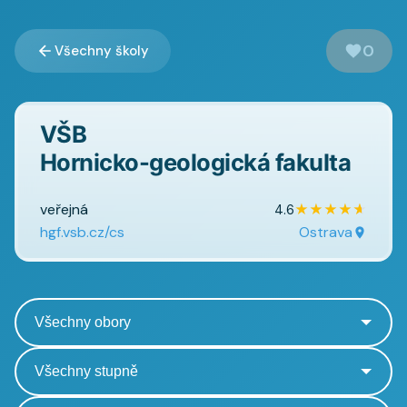
0
Všechny školy
VŠB
Hornicko-geologická fakulta
veřejná
★
★
★
★
★
4.6
hgf.vsb.cz/cs
Ostrava