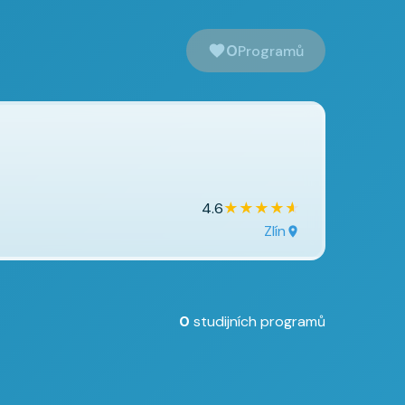
0
Programů
★
★
★
★
★
4.6
Zlín
0
studijních programů