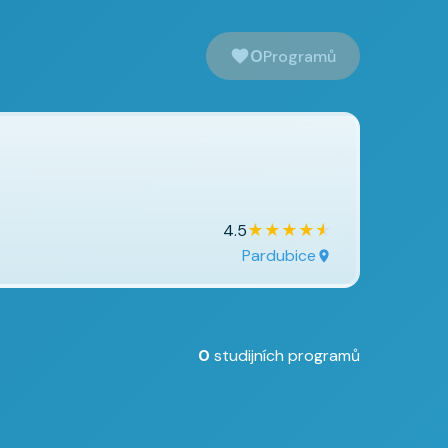
0
Programů
★
★
★
★
★
4.5
Pardubice
0
studijních programů