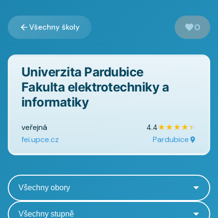
0
Všechny školy
Univerzita Pardubice
Fakulta elektrotechniky a
informatiky
veřejná
★
★
★
★
★
4.4
fei.upce.cz
Pardubice