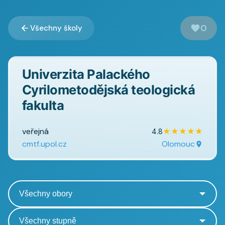
0
Všechny školy
Univerzita Palackého
Cyrilometodějská teologická
fakulta
veřejná
★
★
★
★
★
4.8
cmtf.upol.cz
Olomouc