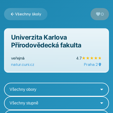
0
Všechny školy
Univerzita Karlova
Přírodovědecká fakulta
veřejná
★
★
★
★
★
4.7
natur.cuni.cz
Praha 2