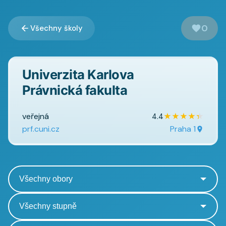
0
Všechny školy
Univerzita Karlova
Právnická fakulta
veřejná
★
★
★
★
★
4.4
prf.cuni.cz
Praha 1