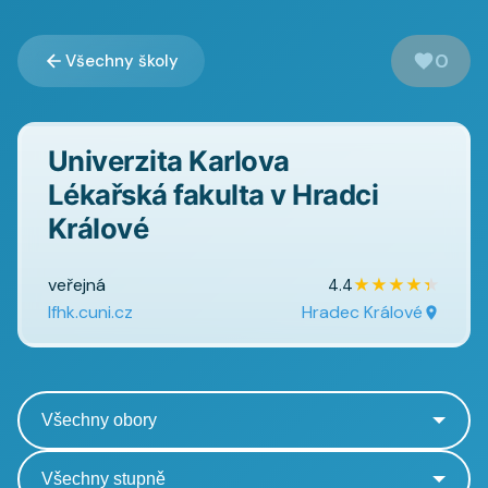
0
Všechny školy
Univerzita Karlova
Lékařská fakulta v Hradci
Králové
veřejná
★
★
★
★
★
4.4
lfhk.cuni.cz
Hradec Králové