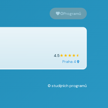
0
Programů
★
★
★
★
★
4.5
Praha 4
0
studijních programů