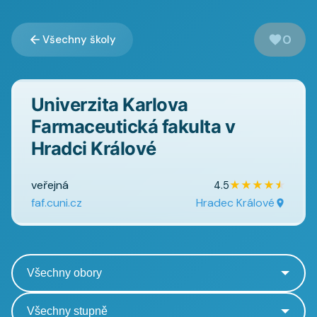
0
Všechny školy
Univerzita Karlova
Farmaceutická fakulta v
Hradci Králové
veřejná
★
★
★
★
★
4.5
faf.cuni.cz
Hradec Králové