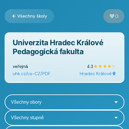
0
Všechny školy
Univerzita Hradec Králové
Pedagogická fakulta
veřejná
★
★
★
★
★
4.3
uhk.cz/cs-CZ/PDF
Hradec Králové