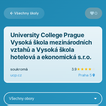
0
Všechny školy
University College Prague
Vysoká škola mezinárodních
vztahů a Vysoká škola
hotelová a ekonomická s.r.o.
soukromá
★
★
★
★
☆
3.9
ucp.cz
Praha 5