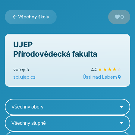
0
Všechny školy
UJEP
Přírodovědecká fakulta
veřejná
★
★
★
★
☆
4.0
sci.ujep.cz
Ústí nad Labem