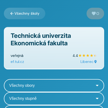
0
Všechny školy
Technická univerzita
Ekonomická fakulta
veřejná
★
★
★
★
★
4.4
ef.tul.cz
Liberec