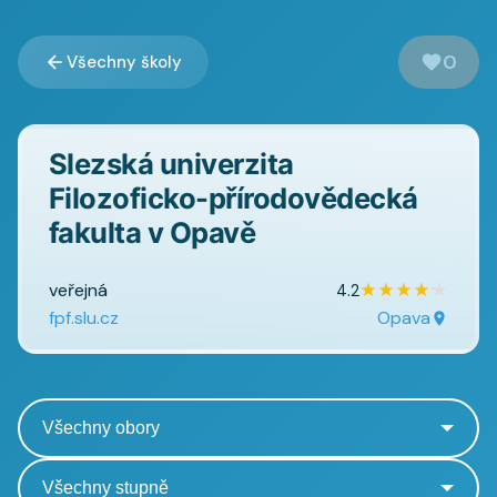
0
Všechny školy
Slezská univerzita
Filozoficko-přírodovědecká
fakulta v Opavě
veřejná
★
★
★
★
★
4.2
fpf.slu.cz
Opava