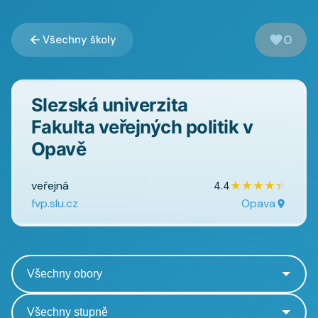
0
Všechny školy
Slezská univerzita
Fakulta veřejných politik v
Opavě
veřejná
★
★
★
★
★
4.4
fvp.slu.cz
Opava