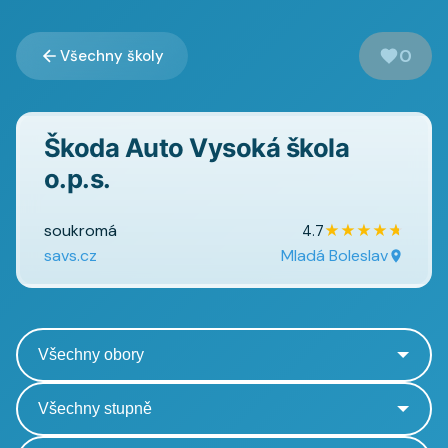
0
Všechny školy
Škoda Auto Vysoká škola
o.p.s.
soukromá
★
★
★
★
★
4.7
savs.cz
Mladá Boleslav