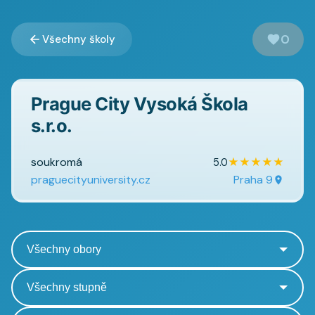
0
Všechny školy
Prague City Vysoká Škola
s.r.o.
soukromá
★
★
★
★
★
5.0
praguecityuniversity.cz
Praha 9