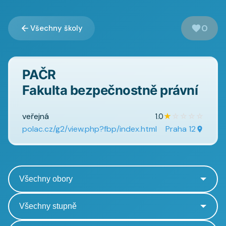
0
Všechny školy
PAČR
Fakulta bezpečnostně právní
veřejná
★
☆
☆
☆
☆
1.0
polac.cz/g2/view.php?fbp/index.html
Praha 12