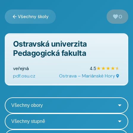
0
Všechny školy
Ostravská univerzita
Pedagogická fakulta
veřejná
★
★
★
★
★
4.5
pdf.osu.cz
Ostrava – Mariánské Hory