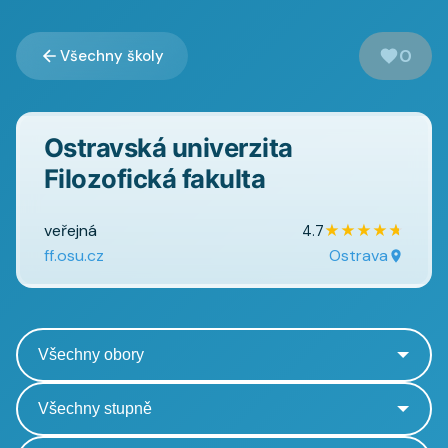
0
Všechny školy
Ostravská univerzita
Filozofická fakulta
veřejná
★
★
★
★
★
4.7
ff.osu.cz
Ostrava