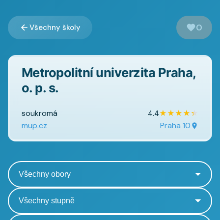
0
Všechny školy
Metropolitní univerzita Praha,
o. p. s.
soukromá
★
★
★
★
★
4.4
mup.cz
Praha 10