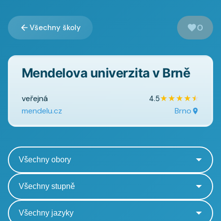
0
Všechny školy
Mendelova univerzita v Brně
veřejná
★
★
★
★
★
4.5
mendelu.cz
Brno