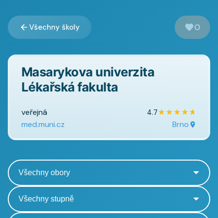
0
Všechny školy
Masarykova univerzita
Lékařská fakulta
veřejná
★
★
★
★
★
4.7
med.muni.cz
Brno