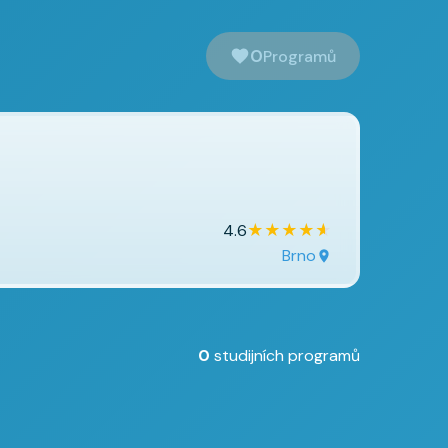
0
Programů
★
★
★
★
★
4.6
Brno
0
studijních programů