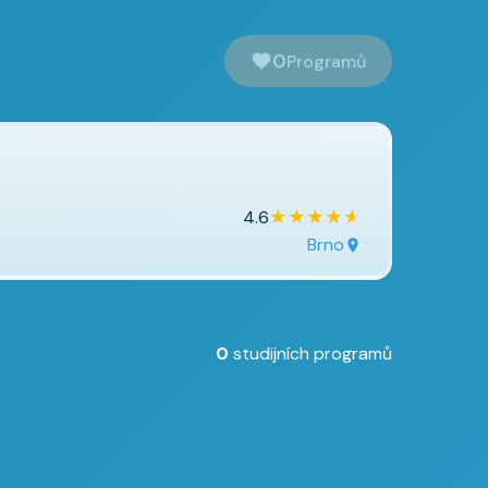
0
Programů
★
★
★
★
★
4.6
Brno
0
studijních programů