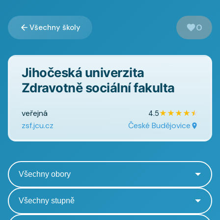
0
Všechny školy
Jihočeská univerzita
Zdravotně sociální fakulta
veřejná
★
★
★
★
★
4.5
zsf.jcu.cz
České Budějovice