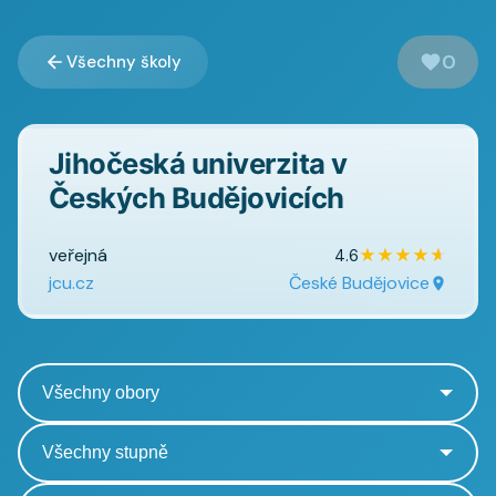
0
Všechny školy
Jihočeská univerzita v
Českých Budějovicích
veřejná
★
★
★
★
★
4.6
jcu.cz
České Budějovice