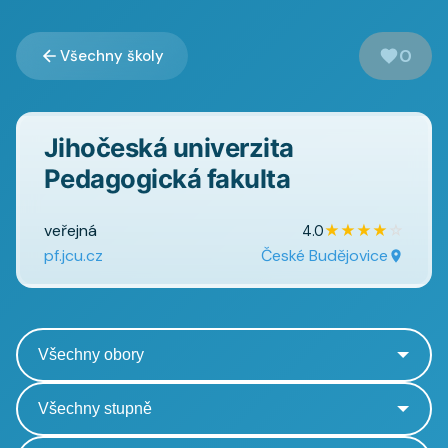
0
Všechny školy
Jihočeská univerzita
Pedagogická fakulta
veřejná
★
★
★
★
☆
4.0
pf.jcu.cz
České Budějovice