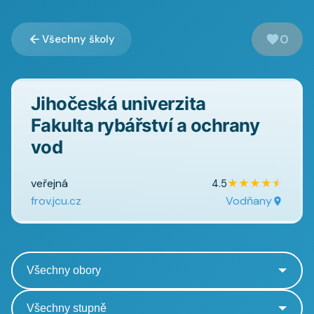
0
Všechny školy
Jihočeská univerzita
Fakulta rybářství a ochrany
vod
veřejná
★
★
★
★
★
4.5
frov.jcu.cz
Vodňany