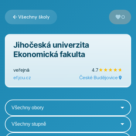
0
Všechny školy
Jihočeská univerzita
Ekonomická fakulta
veřejná
★
★
★
★
★
4.7
ef.jcu.cz
České Budějovice