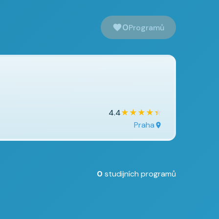
0
Programů
★
★
★
★
★
4.4
Praha
0
studijních programů