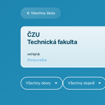
Všechny školy
ČZU
Technická fakulta
veřejná
tf.czu.cz/cs