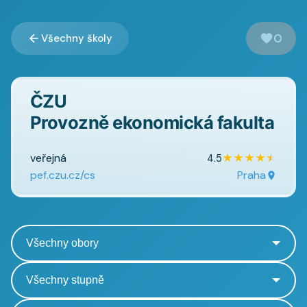
0
Všechny školy
ČZU
Provozně ekonomická fakulta
veřejná
★
★
★
★
★
4.5
pef.czu.cz/cs
Praha