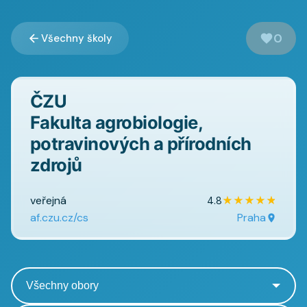
0
Všechny školy
ČZU
Fakulta agrobiologie,
potravinových a přírodních
zdrojů
veřejná
★
★
★
★
★
4.8
af.czu.cz/cs
Praha