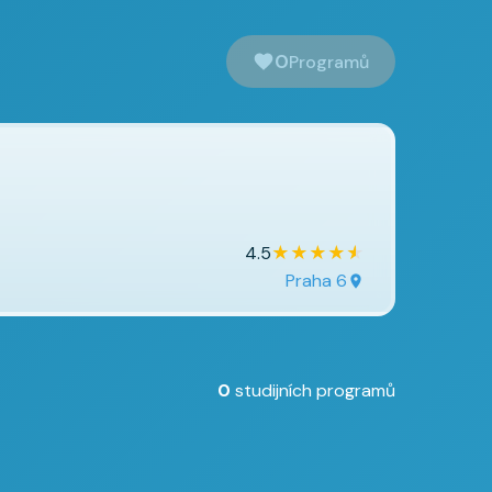
0
Programů
★
★
★
★
★
4.5
Praha 6
0
studijních programů