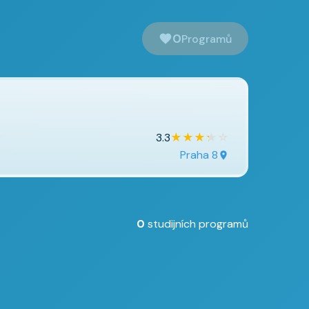
0
Programů
★
★
★
★
☆
3.3
Praha 8
0
studijních programů