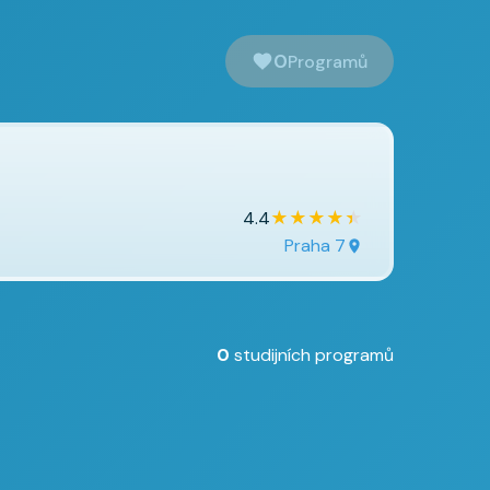
0
Programů
★
★
★
★
★
4.4
Praha 7
0
studijních programů